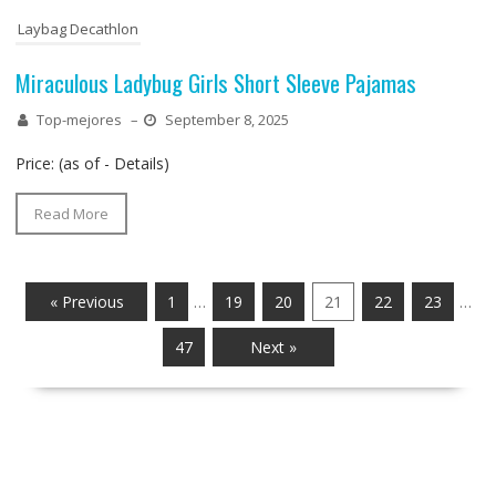
Laybag Decathlon
Miraculous Ladybug Girls Short Sleeve Pajamas
Top-mejores
–
September 8, 2025
Price: (as of - Details)
Read More
« Previous
1
…
19
20
21
22
23
…
47
Next »