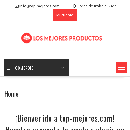
S
info@top-mejores.com
Horas de trabajo: 24/7
k
Mi cuenta
i
p
t
o
c
o
n
t
e
COMERCIO
n
t
Home
¡Bienvenido a top-mejores.com!
Nuestro proyecto te ayuda a elegir un