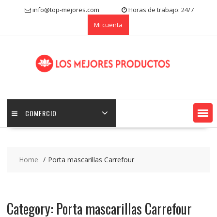
S
info@top-mejores.com
Horas de trabajo: 24/7
k
Mi cuenta
i
p
t
o
c
o
n
t
e
COMERCIO
n
t
Home
Porta mascarillas Carrefour
Category:
Porta mascarillas Carrefour