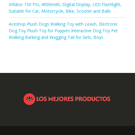
Inflator 150 PSI, 4000mAh, Digital Display, LED Flashlight,
Suitable for Car, Motorcycle, Bike, Scooter and Balls
Aceshop Plush Dogs Walking Toy with Leash, Electronic
Dog Toy Plush Toy for Puppies Interactive Dog Toy Pet
Walking Barking and Wagging Tail for Girls, Boys