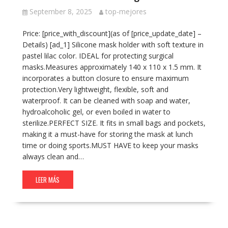
September 8, 2025
top-mejores
Price: [price_with_discount](as of [price_update_date] –
Details) [ad_1] Silicone mask holder with soft texture in
pastel lilac color. IDEAL for protecting surgical
masks.Measures approximately 140 x 110 x 1.5 mm. It
incorporates a button closure to ensure maximum
protection.Very lightweight, flexible, soft and
waterproof. It can be cleaned with soap and water,
hydroalcoholic gel, or even boiled in water to
sterilize.PERFECT SIZE. It fits in small bags and pockets,
making it a must-have for storing the mask at lunch
time or doing sports.MUST HAVE to keep your masks
always clean and…
LEER MÁS