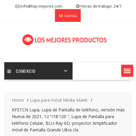
S
info@top-mejores.com
Horas de trabajo: 24/7
k
Mi cuenta
i
p
t
o
c
o
n
t
e
COMERCIO
n
t
Home
Lupa para móvil Media Markt
KFETCN Lupa, Lupa de Pantalla de teléfono, versión más
Nueva de 2021, 12 “/18″/20 “, Lupa de Pantalla para
teléfono Celular, BLU-Ray 6D, proyector Amplificador
móvil de Pantalla Grande Ultra cla