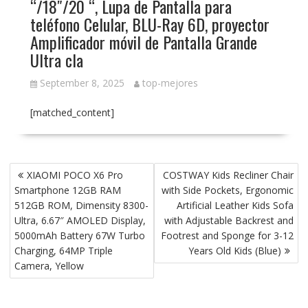
“/18″/20 “, Lupa de Pantalla para
teléfono Celular, BLU-Ray 6D, proyector
Amplificador móvil de Pantalla Grande
Ultra cla
September 8, 2025
top-mejores
[matched_content]
P
XIAOMI POCO X6 Pro
COSTWAY Kids Recliner Chair
o
Smartphone 12GB RAM
with Side Pockets, Ergonomic
s
512GB ROM, Dimensity 8300-
Artificial Leather Kids Sofa
t
Ultra, 6.67″ AMOLED Display,
with Adjustable Backrest and
5000mAh Battery 67W Turbo
Footrest and Sponge for 3-12
n
Charging, 64MP Triple
Years Old Kids (Blue)
a
Camera, Yellow
v
i